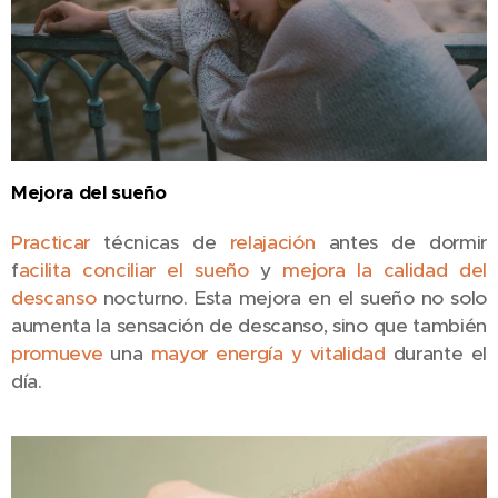
Mejora del sueño
Practicar
técnicas de
relajación
antes de dormir
f
acilita conciliar el sueño
y
mejora la calidad del
descanso
nocturno. Esta mejora en el sueño no solo
aumenta la sensación de descanso, sino que también
promueve
una
mayor energía y vitalidad
durante el
día.