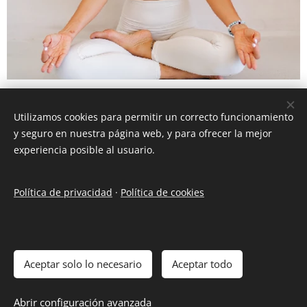
Fortalecimiento del sistema inmunológico
Utilizamos cookies para permitir un correcto funcionamiento
Reducir el estrés mediante la relajación
fortalece
el
y seguro en nuestra página web, y para ofrecer la mejor
sistema inmunológico,
mejorando la capacidad del
experiencia posible al usuario.
cuerpo
para combatir enfermedades
. Al
promover
un equilibrio interno y una respuesta inmune más
Política de privacidad
·
Política de cookies
eficaz, se
favorece
una
mejor salud
y
resistencia
frente a enfermedades y virus.
Aceptar solo lo necesario
Aceptar todo
© 2024 elgarajecreativo. Todos los derechos reservados.
Abrir configuración avanzada
Creado con
Webnode
Cookies